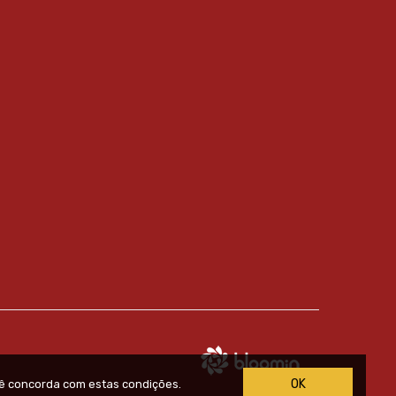
OK
ê concorda com estas condições.