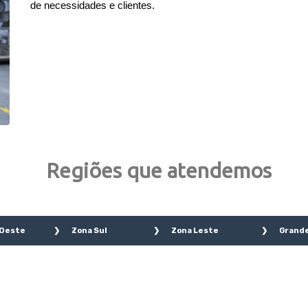
de necessidades e clientes.
Regiões que atendemos
 Oeste
Zona Sul
Zona Leste
Grande
a Branca
Aeroporto
Água Rasa
São 
rro do
Água Funda
Anália Franco
São 
ão
Brooklin
Aricanduva
Cam