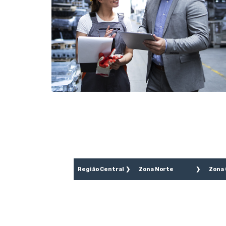
Região Central
Zona Norte
Zona
Aclimação
Brasilândia
Águ
Bela Vista
Cachoeirinha
Bai
Bom Retiro
Casa Verde
Lim