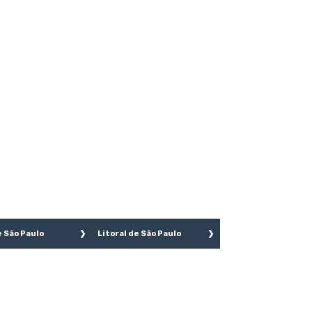
 São Paulo
Litoral de São Paulo
Caetano do sul
Bertioga
Bernardo do
Cananéia
po
Caraguatatuba